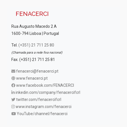
FENACERCI
Rua Augusto Macedo 2 A
1600-794 Lisboa | Portugal
Tel.
(+351) 21 711 25 80
(Chamada para a rede fixa nacional)
Fax. (+351) 21 711 25 81
fenacerci@fenacerci.pt
www.fenacerci.pt
www.facebook.com/FENACERCI
inkedin.com/company/fenacercifcrl
twitter.com/fenacercifcrl
www.instagram.com/fenacerci
YouTube/channel/fenacerci