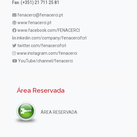
Fax. (+351) 21 711 25 81
fenacerci@fenacerci.pt
www.fenacerci.pt
www.facebook.com/FENACERCI
inkedin.com/company/fenacercifcrl
twitter.com/fenacercifcrl
www.instagram.com/fenacerci
YouTube/channel/fenacerci
Área Reservada
ÁREA RESERVADA