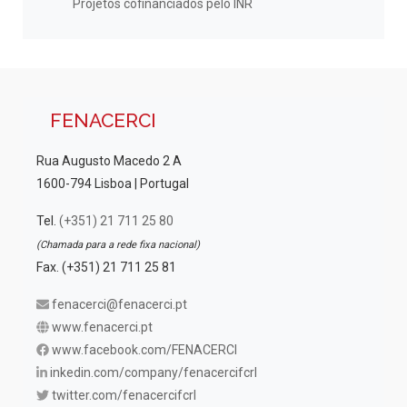
Projetos cofinanciados pelo INR
FENACERCI
Rua Augusto Macedo 2 A
1600-794 Lisboa | Portugal
Tel.
(+351) 21 711 25 80
(Chamada para a rede fixa nacional)
Fax. (+351) 21 711 25 81
fenacerci@fenacerci.pt
www.fenacerci.pt
www.facebook.com/FENACERCI
inkedin.com/company/fenacercifcrl
twitter.com/fenacercifcrl