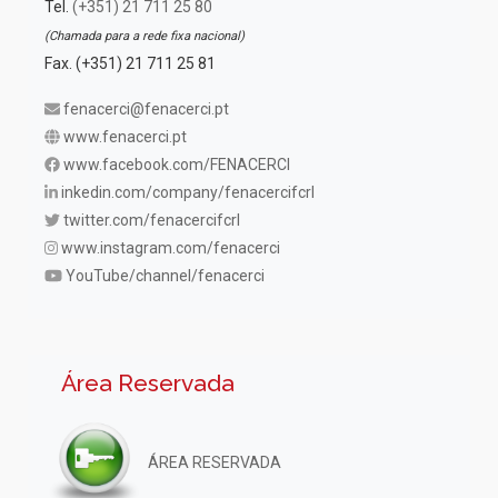
Tel.
(+351) 21 711 25 80
(Chamada para a rede fixa nacional)
Fax. (+351) 21 711 25 81
fenacerci@fenacerci.pt
www.fenacerci.pt
www.facebook.com/FENACERCI
inkedin.com/company/fenacercifcrl
twitter.com/fenacercifcrl
www.instagram.com/fenacerci
YouTube/channel/fenacerci
Área Reservada
ÁREA RESERVADA