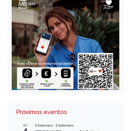
Próximos eventos
4 Setembro
-
5 Setembro
SET
4