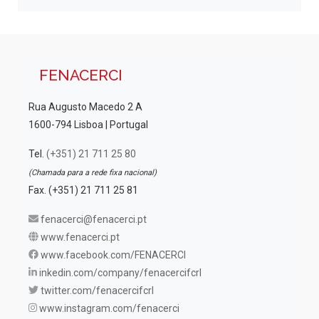
FENACERCI
Rua Augusto Macedo 2 A
1600-794 Lisboa | Portugal
Tel.
(+351) 21 711 25 80
(Chamada para a rede fixa nacional)
Fax. (+351) 21 711 25 81
fenacerci@fenacerci.pt
www.fenacerci.pt
www.facebook.com/FENACERCI
inkedin.com/company/fenacercifcrl
twitter.com/fenacercifcrl
www.instagram.com/fenacerci