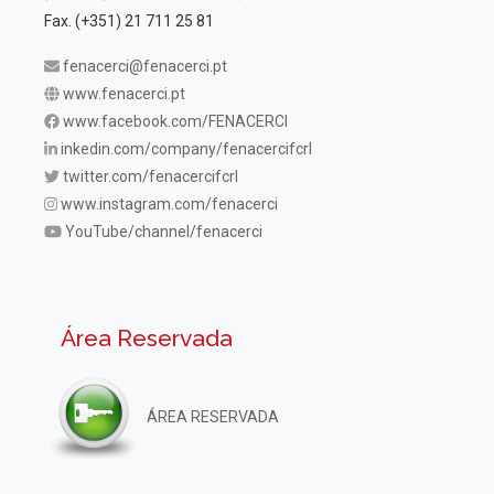
Fax. (+351) 21 711 25 81
fenacerci@fenacerci.pt
www.fenacerci.pt
www.facebook.com/FENACERCI
inkedin.com/company/fenacercifcrl
twitter.com/fenacercifcrl
www.instagram.com/fenacerci
YouTube/channel/fenacerci
Área Reservada
ÁREA RESERVADA