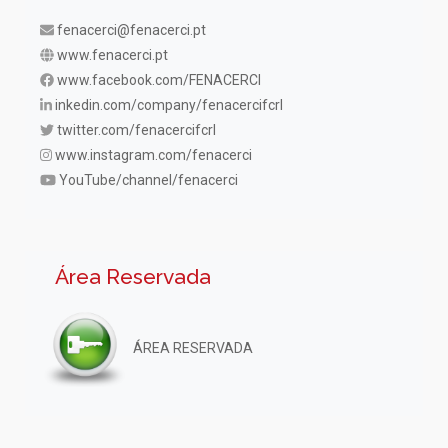
fenacerci@fenacerci.pt
www.fenacerci.pt
www.facebook.com/FENACERCI
inkedin.com/company/fenacercifcrl
twitter.com/fenacercifcrl
www.instagram.com/fenacerci
YouTube/channel/fenacerci
Área Reservada
ÁREA RESERVADA