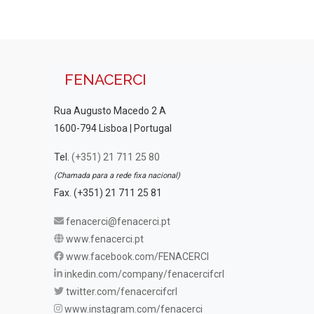
FENACERCI
Rua Augusto Macedo 2 A
1600-794 Lisboa | Portugal
Tel.
(+351) 21 711 25 80
(Chamada para a rede fixa nacional)
Fax. (+351) 21 711 25 81
fenacerci@fenacerci.pt
www.fenacerci.pt
www.facebook.com/FENACERCI
inkedin.com/company/fenacercifcrl
twitter.com/fenacercifcrl
www.instagram.com/fenacerci