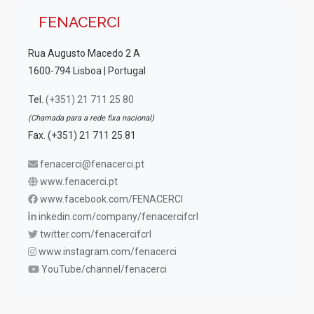
FENACERCI
Rua Augusto Macedo 2 A
1600-794 Lisboa | Portugal
Tel.
(+351) 21 711 25 80
(Chamada para a rede fixa nacional)
Fax. (+351) 21 711 25 81
fenacerci@fenacerci.pt
www.fenacerci.pt
www.facebook.com/FENACERCI
inkedin.com/company/fenacercifcrl
twitter.com/fenacercifcrl
www.instagram.com/fenacerci
YouTube/channel/fenacerci