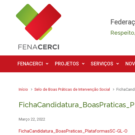
Skip to main content
Federaç
Respeito,
FENACERCI
PROJETOS
SERVIÇOS
NOV
Início
Selo de Boas Práticas de Intervenção Social
FichaCand
FichaCandidatura_BoasPraticas_
Março 22, 2022
FichaCandidatura_BoasPraticas_PlataformasSC-GL-O