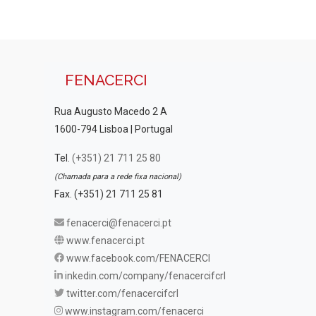
FENACERCI
Rua Augusto Macedo 2 A
1600-794 Lisboa | Portugal
Tel.
(+351) 21 711 25 80
(Chamada para a rede fixa nacional)
Fax. (+351) 21 711 25 81
fenacerci@fenacerci.pt
www.fenacerci.pt
www.facebook.com/FENACERCI
inkedin.com/company/fenacercifcrl
twitter.com/fenacercifcrl
www.instagram.com/fenacerci