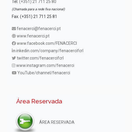
Tel.
(+351) 21 711 25 80
(Chamada para a rede fixa nacional)
Fax. (+351) 21 711 25 81
fenacerci@fenacerci.pt
www.fenacerci.pt
www.facebook.com/FENACERCI
inkedin.com/company/fenacercifcrl
twitter.com/fenacercifcrl
www.instagram.com/fenacerci
YouTube/channel/fenacerci
Área Reservada
ÁREA RESERVADA