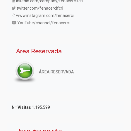
inkedin.com/company/fenacercifcrl
twitter.com/fenacercifcrl
www.instagram.com/fenacerci
YouTube/channel/fenacerci
Área Reservada
ÁREA RESERVADA
Nº Visitas
1.195.599
Pesquisa no site