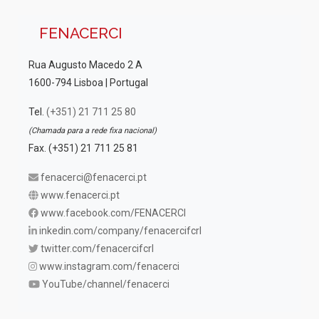
FENACERCI
Rua Augusto Macedo 2 A
1600-794 Lisboa | Portugal
Tel.
(+351) 21 711 25 80
(Chamada para a rede fixa nacional)
Fax. (+351) 21 711 25 81
fenacerci@fenacerci.pt
www.fenacerci.pt
www.facebook.com/FENACERCI
inkedin.com/company/fenacercifcrl
twitter.com/fenacercifcrl
www.instagram.com/fenacerci
YouTube/channel/fenacerci