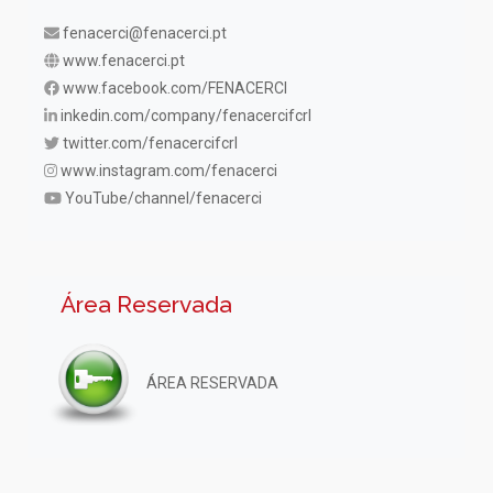
fenacerci@fenacerci.pt
www.fenacerci.pt
www.facebook.com/FENACERCI
inkedin.com/company/fenacercifcrl
twitter.com/fenacercifcrl
www.instagram.com/fenacerci
YouTube/channel/fenacerci
Área Reservada
ÁREA RESERVADA