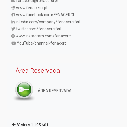
fenacerci@fenacerci.pt
www.fenacerci.pt
www.facebook.com/FENACERCI
inkedin.com/company/fenacercifcrl
twitter.com/fenacercifcrl
www.instagram.com/fenacerci
YouTube/channel/fenacerci
Área Reservada
ÁREA RESERVADA
Nº Visitas
1.195.601