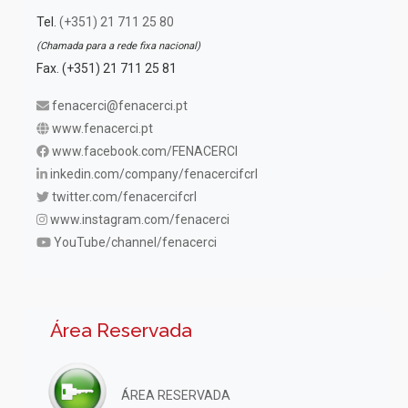
Tel.
(+351) 21 711 25 80
(Chamada para a rede fixa nacional)
Fax. (+351) 21 711 25 81
fenacerci@fenacerci.pt
www.fenacerci.pt
www.facebook.com/FENACERCI
inkedin.com/company/fenacercifcrl
twitter.com/fenacercifcrl
www.instagram.com/fenacerci
YouTube/channel/fenacerci
Área Reservada
ÁREA RESERVADA