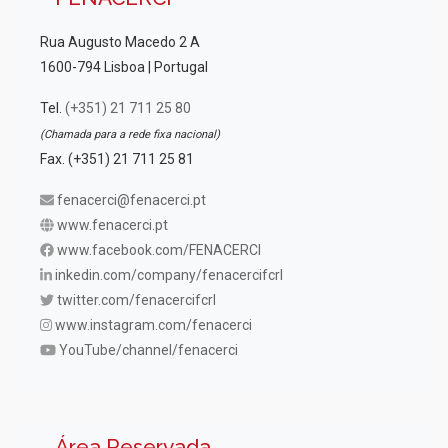
Rua Augusto Macedo 2 A
1600-794 Lisboa | Portugal
Tel.
(+351) 21 711 25 80
(Chamada para a rede fixa nacional)
Fax. (+351) 21 711 25 81
fenacerci@fenacerci.pt
www.fenacerci.pt
www.facebook.com/FENACERCI
inkedin.com/company/fenacercifcrl
twitter.com/fenacercifcrl
www.instagram.com/fenacerci
YouTube/channel/fenacerci
Área Reservada