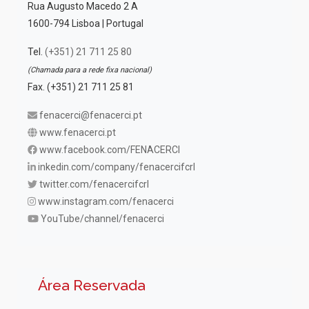
Rua Augusto Macedo 2 A
1600-794 Lisboa | Portugal
Tel.
(+351) 21 711 25 80
(Chamada para a rede fixa nacional)
Fax. (+351) 21 711 25 81
fenacerci@fenacerci.pt
www.fenacerci.pt
www.facebook.com/FENACERCI
inkedin.com/company/fenacercifcrl
twitter.com/fenacercifcrl
www.instagram.com/fenacerci
YouTube/channel/fenacerci
Área Reservada