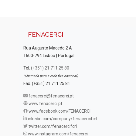
FENACERCI
Rua Augusto Macedo 2 A
1600-794 Lisboa | Portugal
Tel.
(+351) 21 711 25 80
(Chamada para a rede fixa nacional)
Fax. (+351) 21 711 25 81
fenacerci@fenacerci.pt
www.fenacerci.pt
www.facebook.com/FENACERCI
inkedin.com/company/fenacercifcrl
twitter.com/fenacercifcrl
www.instagram.com/fenacerci