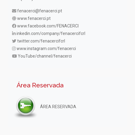
fenacerci@fenacerci.pt
www.fenacerci.pt
www.facebook.com/FENACERCI
inkedin.com/company/fenacercifcrl
twitter.com/fenacercifcrl
www.instagram.com/fenacerci
YouTube/channel/fenacerci
Área Reservada
ÁREA RESERVADA