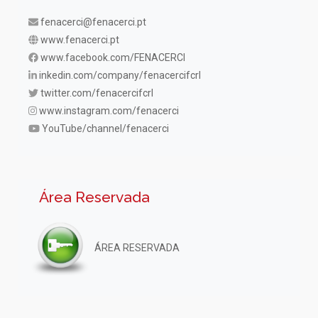
fenacerci@fenacerci.pt
www.fenacerci.pt
www.facebook.com/FENACERCI
inkedin.com/company/fenacercifcrl
twitter.com/fenacercifcrl
www.instagram.com/fenacerci
YouTube/channel/fenacerci
Área Reservada
ÁREA RESERVADA