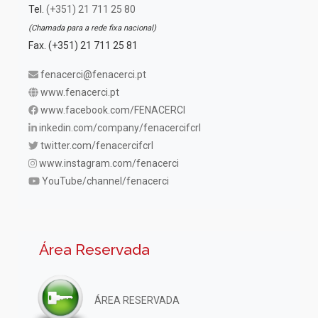
Tel.
(+351) 21 711 25 80
(Chamada para a rede fixa nacional)
Fax. (+351) 21 711 25 81
fenacerci@fenacerci.pt
www.fenacerci.pt
www.facebook.com/FENACERCI
inkedin.com/company/fenacercifcrl
twitter.com/fenacercifcrl
www.instagram.com/fenacerci
YouTube/channel/fenacerci
Área Reservada
ÁREA RESERVADA