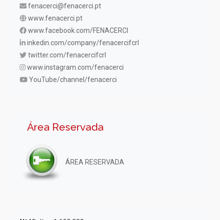
fenacerci@fenacerci.pt
www.fenacerci.pt
www.facebook.com/FENACERCI
inkedin.com/company/fenacercifcrl
twitter.com/fenacercifcrl
www.instagram.com/fenacerci
YouTube/channel/fenacerci
Área Reservada
ÁREA RESERVADA