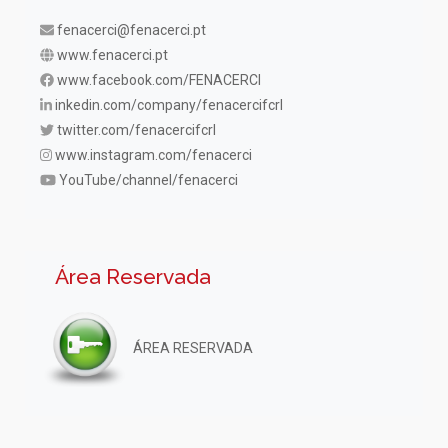
fenacerci@fenacerci.pt
www.fenacerci.pt
www.facebook.com/FENACERCI
inkedin.com/company/fenacercifcrl
twitter.com/fenacercifcrl
www.instagram.com/fenacerci
YouTube/channel/fenacerci
Área Reservada
ÁREA RESERVADA