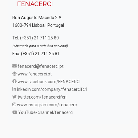
FENACERCI
Rua Augusto Macedo 2 A
1600-794 Lisboa | Portugal
Tel.
(+351) 21 711 25 80
(Chamada para a rede fixa nacional)
Fax. (+351) 21 711 25 81
fenacerci@fenacerci.pt
www.fenacerci.pt
www.facebook.com/FENACERCI
inkedin.com/company/fenacercifcrl
twitter.com/fenacercifcrl
www.instagram.com/fenacerci
YouTube/channel/fenacerci