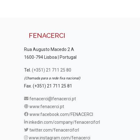
FENACERCI
Rua Augusto Macedo 2 A
1600-794 Lisboa | Portugal
Tel.
(+351) 21 711 25 80
(Chamada para a rede fixa nacional)
Fax. (+351) 21 711 25 81
fenacerci@fenacerci.pt
www.fenacerci.pt
www.facebook.com/FENACERCI
inkedin.com/company/fenacercifcrl
twitter.com/fenacercifcrl
www.instagram.com/fenacerci