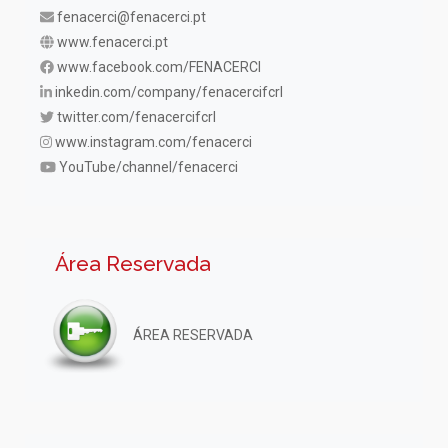
fenacerci@fenacerci.pt
www.fenacerci.pt
www.facebook.com/FENACERCI
inkedin.com/company/fenacercifcrl
twitter.com/fenacercifcrl
www.instagram.com/fenacerci
YouTube/channel/fenacerci
Área Reservada
ÁREA RESERVADA