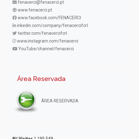
fenacerci@fenacerci.pt
www.fenacerci.pt
www.facebook.com/FENACERCI
inkedin.com/company/fenacercifcrl
twitter.com/fenacercifcrl
www.instagram.com/fenacerci
YouTube/channel/fenacerci
Área Reservada
ÁREA RESERVADA
Nº Visitas
1.195.549