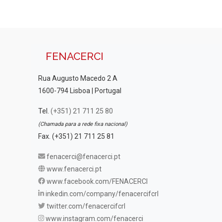
FENACERCI
Rua Augusto Macedo 2 A
1600-794 Lisboa | Portugal
Tel.
(+351) 21 711 25 80
(Chamada para a rede fixa nacional)
Fax. (+351) 21 711 25 81
fenacerci@fenacerci.pt
www.fenacerci.pt
www.facebook.com/FENACERCI
inkedin.com/company/fenacercifcrl
twitter.com/fenacercifcrl
www.instagram.com/fenacerci