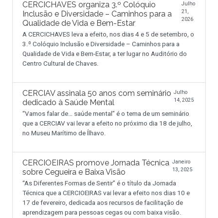
CERCICHAVES organiza 3.º Colóquio
Julho
21,
Inclusão e Diversidade – Caminhos para a
2026
Qualidade de Vida e Bem-Estar
A CERCICHAVES leva a efeito, nos dias 4 e 5 de setembro, o
3.º Colóquio Inclusão e Diversidade – Caminhos para a
Qualidade de Vida e Bem-Estar, a ter lugar no Auditório do
Centro Cultural de Chaves.
CERCIAV assinala 50 anos com seminário
Julho
14, 2025
dedicado à Saúde Mental
“Vamos falar de… saúde mental” é o tema de um seminário
que a CERCIAV vai levar a efeito no próximo dia 18 de julho,
no Museu Marítimo de Ílhavo.
CERCIOEIRAS promove Jornada Técnica
Janeiro
13, 2025
sobre Cegueira e Baixa Visão
“As Diferentes Formas de Sentir” é o título da Jornada
Técnica que a CERCIOEIRAS vai levar a efeito nos dias 10 e
17 de fevereiro, dedicada aos recursos de facilitação de
aprendizagem para pessoas cegas ou com baixa visão.