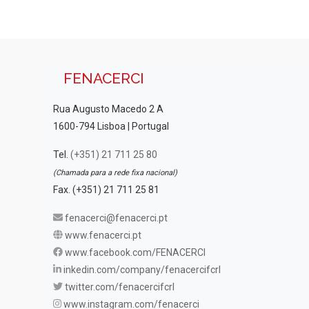
FENACERCI
Rua Augusto Macedo 2 A
1600-794 Lisboa | Portugal
Tel.
(+351) 21 711 25 80
(Chamada para a rede fixa nacional)
Fax. (+351) 21 711 25 81
fenacerci@fenacerci.pt
www.fenacerci.pt
www.facebook.com/FENACERCI
inkedin.com/company/fenacercifcrl
twitter.com/fenacercifcrl
www.instagram.com/fenacerci