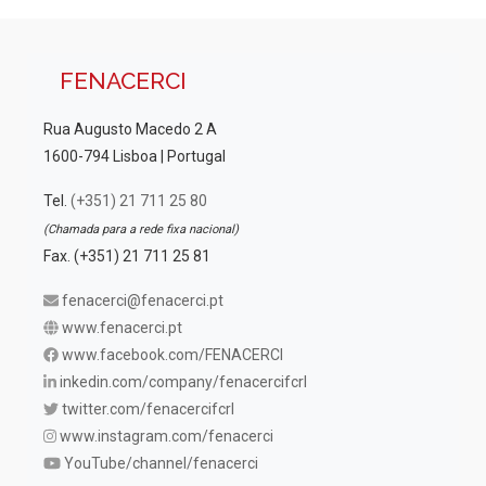
FENACERCI
Rua Augusto Macedo 2 A
1600-794 Lisboa | Portugal
Tel.
(+351) 21 711 25 80
(Chamada para a rede fixa nacional)
Fax. (+351) 21 711 25 81
fenacerci@fenacerci.pt
www.fenacerci.pt
www.facebook.com/FENACERCI
inkedin.com/company/fenacercifcrl
twitter.com/fenacercifcrl
www.instagram.com/fenacerci
YouTube/channel/fenacerci