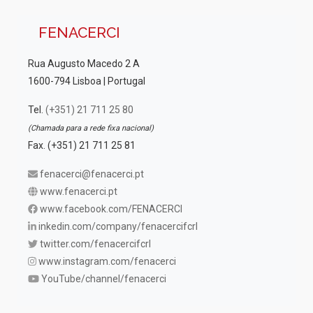
FENACERCI
Rua Augusto Macedo 2 A
1600-794 Lisboa | Portugal
Tel.
(+351) 21 711 25 80
(Chamada para a rede fixa nacional)
Fax. (+351) 21 711 25 81
fenacerci@fenacerci.pt
www.fenacerci.pt
www.facebook.com/FENACERCI
inkedin.com/company/fenacercifcrl
twitter.com/fenacercifcrl
www.instagram.com/fenacerci
YouTube/channel/fenacerci