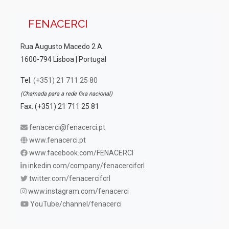
FENACERCI
Rua Augusto Macedo 2 A
1600-794 Lisboa | Portugal
Tel.
(+351) 21 711 25 80
(Chamada para a rede fixa nacional)
Fax. (+351) 21 711 25 81
fenacerci@fenacerci.pt
www.fenacerci.pt
www.facebook.com/FENACERCI
inkedin.com/company/fenacercifcrl
twitter.com/fenacercifcrl
www.instagram.com/fenacerci
YouTube/channel/fenacerci