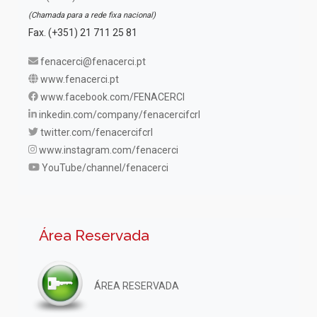
(Chamada para a rede fixa nacional)
Fax. (+351) 21 711 25 81
fenacerci@fenacerci.pt
www.fenacerci.pt
www.facebook.com/FENACERCI
inkedin.com/company/fenacercifcrl
twitter.com/fenacercifcrl
www.instagram.com/fenacerci
YouTube/channel/fenacerci
Área Reservada
ÁREA RESERVADA