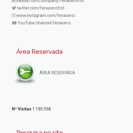
inkedin.com/company/fenacercifcrl
twitter.com/fenacercifcrl
www.instagram.com/fenacerci
YouTube/channel/fenacerci
Área Reservada
ÁREA RESERVADA
Nº Visitas
1.195.558
Pesquisa no site