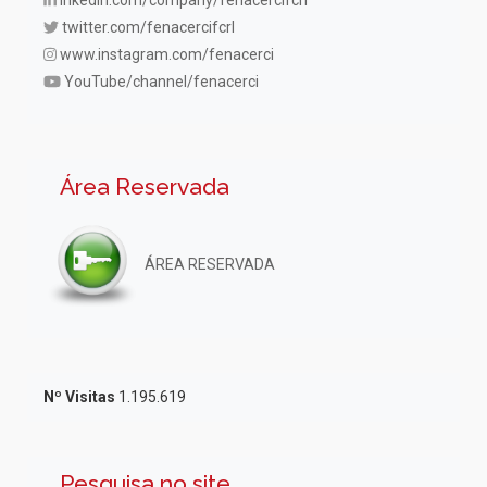
inkedin.com/company/fenacercifcrl
twitter.com/fenacercifcrl
www.instagram.com/fenacerci
YouTube/channel/fenacerci
Área Reservada
ÁREA RESERVADA
Nº Visitas
1.195.619
Pesquisa no site