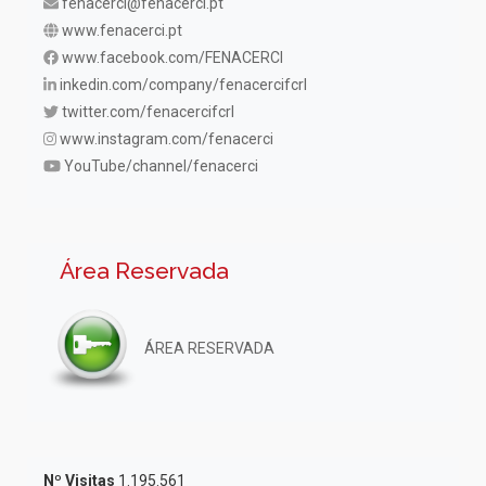
fenacerci@fenacerci.pt
www.fenacerci.pt
www.facebook.com/FENACERCI
inkedin.com/company/fenacercifcrl
twitter.com/fenacercifcrl
www.instagram.com/fenacerci
YouTube/channel/fenacerci
Área Reservada
ÁREA RESERVADA
Nº Visitas
1.195.561