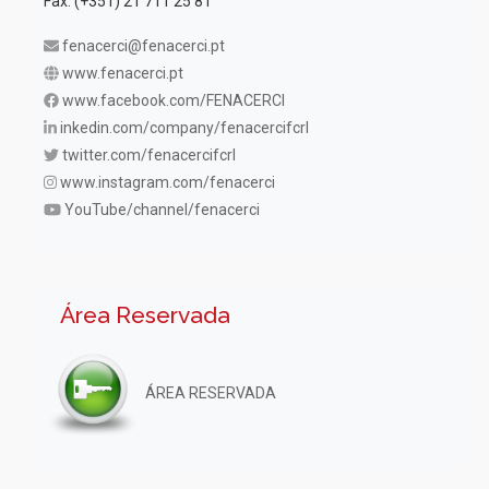
Fax. (+351) 21 711 25 81
fenacerci@fenacerci.pt
www.fenacerci.pt
www.facebook.com/FENACERCI
inkedin.com/company/fenacercifcrl
twitter.com/fenacercifcrl
www.instagram.com/fenacerci
YouTube/channel/fenacerci
Área Reservada
ÁREA RESERVADA