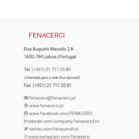
FENACERCI
Rua Augusto Macedo 2 A
1600-794 Lisboa | Portugal
Tel.
(+351) 21 711 25 80
(Chamada para a rede fixa nacional)
Fax. (+351) 21 711 25 81
fenacerci@fenacerci.pt
www.fenacerci.pt
www.facebook.com/FENACERCI
inkedin.com/company/fenacercifcrl
twitter.com/fenacercifcrl
www.instagram.com/fenacerci