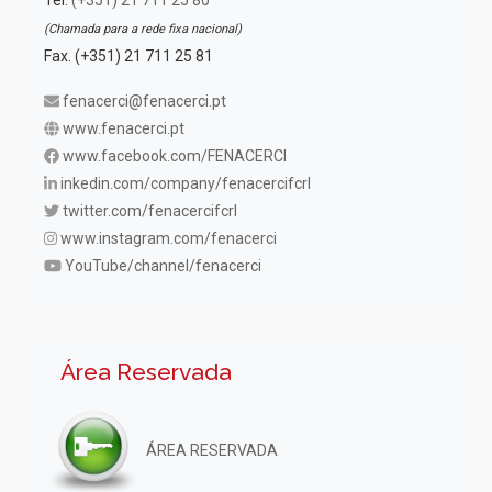
Tel.
(+351) 21 711 25 80
(Chamada para a rede fixa nacional)
Fax. (+351) 21 711 25 81
fenacerci@fenacerci.pt
www.fenacerci.pt
www.facebook.com/FENACERCI
inkedin.com/company/fenacercifcrl
twitter.com/fenacercifcrl
www.instagram.com/fenacerci
YouTube/channel/fenacerci
Área Reservada
ÁREA RESERVADA