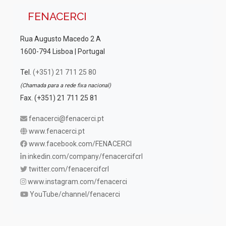
FENACERCI
Rua Augusto Macedo 2 A
1600-794 Lisboa | Portugal
Tel.
(+351) 21 711 25 80
(Chamada para a rede fixa nacional)
Fax. (+351) 21 711 25 81
fenacerci@fenacerci.pt
www.fenacerci.pt
www.facebook.com/FENACERCI
inkedin.com/company/fenacercifcrl
twitter.com/fenacercifcrl
www.instagram.com/fenacerci
YouTube/channel/fenacerci