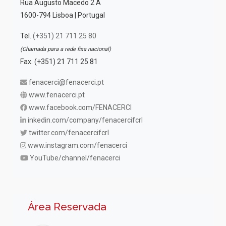
Rua Augusto Macedo 2 A
1600-794 Lisboa | Portugal
Tel.
(+351) 21 711 25 80
(Chamada para a rede fixa nacional)
Fax. (+351) 21 711 25 81
fenacerci@fenacerci.pt
www.fenacerci.pt
www.facebook.com/FENACERCI
inkedin.com/company/fenacercifcrl
twitter.com/fenacercifcrl
www.instagram.com/fenacerci
YouTube/channel/fenacerci
Área Reservada