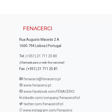
FENACERCI
Rua Augusto Macedo 2 A
1600-794 Lisboa | Portugal
Tel.
(+351) 21 711 25 80
(Chamada para a rede fixa nacional)
Fax. (+351) 21 711 25 81
fenacerci@fenacerci.pt
www.fenacerci.pt
www.facebook.com/FENACERCI
inkedin.com/company/fenacercifcrl
twitter.com/fenacercifcrl
www.instagram.com/fenacerci