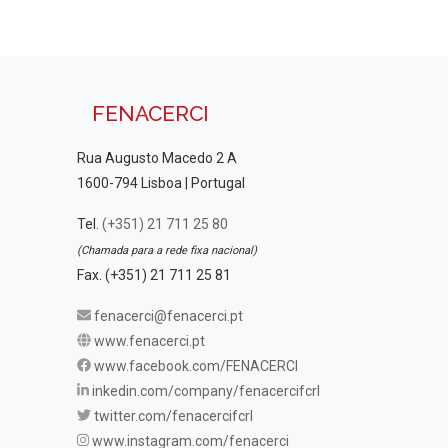
FENACERCI
Rua Augusto Macedo 2 A
1600-794 Lisboa | Portugal
Tel.
(+351) 21 711 25 80
(Chamada para a rede fixa nacional)
Fax. (+351) 21 711 25 81
fenacerci@fenacerci.pt
www.fenacerci.pt
www.facebook.com/FENACERCI
inkedin.com/company/fenacercifcrl
twitter.com/fenacercifcrl
www.instagram.com/fenacerci