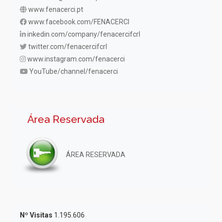
www.fenacerci.pt
www.facebook.com/FENACERCI
inkedin.com/company/fenacercifcrl
twitter.com/fenacercifcrl
www.instagram.com/fenacerci
YouTube/channel/fenacerci
Área Reservada
ÁREA RESERVADA
Nº Visitas
1.195.606