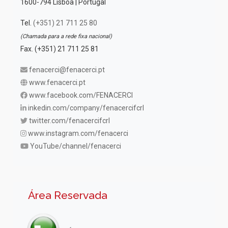
1600-794 Lisboa | Portugal
Tel.
(+351) 21 711 25 80
(Chamada para a rede fixa nacional)
Fax. (+351) 21 711 25 81
fenacerci@fenacerci.pt
www.fenacerci.pt
www.facebook.com/FENACERCI
inkedin.com/company/fenacercifcrl
twitter.com/fenacercifcrl
www.instagram.com/fenacerci
YouTube/channel/fenacerci
Área Reservada