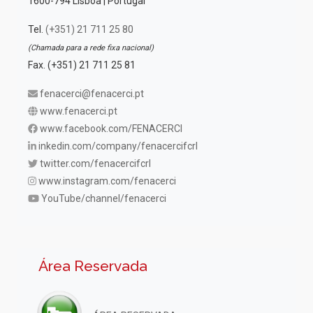
1600-794 Lisboa | Portugal
Tel.
(+351) 21 711 25 80
(Chamada para a rede fixa nacional)
Fax. (+351) 21 711 25 81
fenacerci@fenacerci.pt
www.fenacerci.pt
www.facebook.com/FENACERCI
inkedin.com/company/fenacercifcrl
twitter.com/fenacercifcrl
www.instagram.com/fenacerci
YouTube/channel/fenacerci
Área Reservada