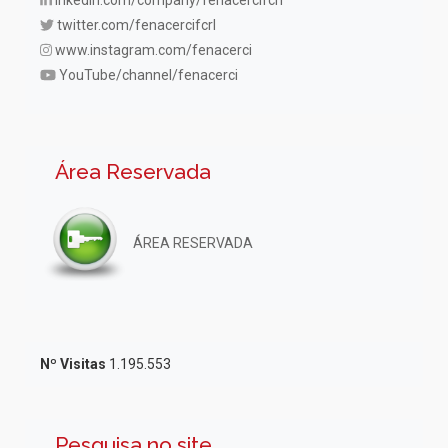
inkedin.com/company/fenacercifcrl
twitter.com/fenacercifcrl
www.instagram.com/fenacerci
YouTube/channel/fenacerci
Área Reservada
ÁREA RESERVADA
Nº Visitas
1.195.553
Pesquisa no site